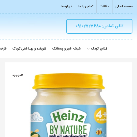
صفحه اصلی
مقالات
تماس با ما
درباره ما
تلفن تماس: 09102727680
غذای کودک
شیشه شیر و پستانک
شوینده و بهداشتی کودک
ظرف 
ناموجود