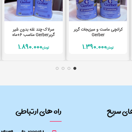
افزودن به سبد خرید
افزودن به سبد خرید
کرانچی ماست و سبزیجات گربر
سرلاک چند غله بدون شیر
Gerber
گربرGerber مناسب 6+ماه
1.890.000
1.390.000
تومان
تومان
ای سریع
راه های ارتباطی