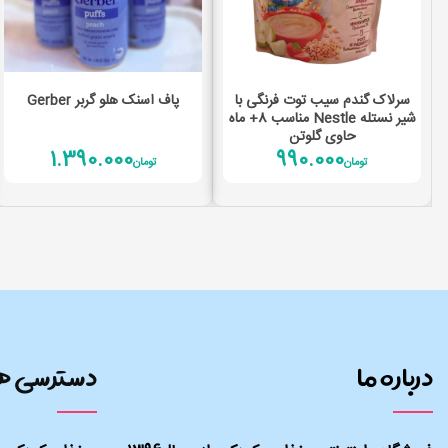
افزودن به سبد خرید
افزودن به سبد خرید
سرلاک گندم سیب توت فرنگی با
پاف اسنک هلو گربر Gerber
شیر نستله Nestle مناسب 8+ ماه
حاوی گلوتن
1.390.000
990.000
تومان
تومان
درباره ما
دسترسی ه