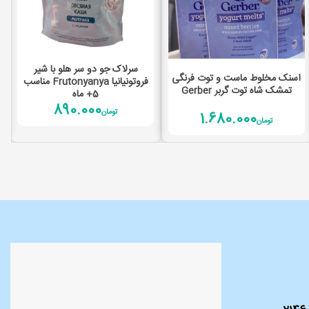
افزودن به سبد خرید
سرلاک جو دو سر هلو با شیر
افزودن به سبد خرید
اسنک مخلوط ماست و توت فرنگی
فروتونیانیا Frutonyanya مناسب
تمشک شاه توت گربر Gerber
5+ ماه
890.000
تومان
1.680.000
تومان