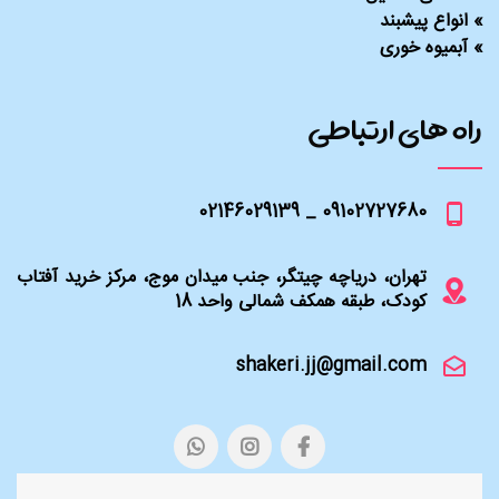
»
انواع پیشبند
»
آبمیوه خوری
راه های ارتباطی
09102727680 _ 02146029139
تهران، دریاچه چیتگر، جنب میدان موج، مرکز خرید آفتاب
کودک، طبقه همکف شمالی واحد 18
shakeri.jj@gmail.com