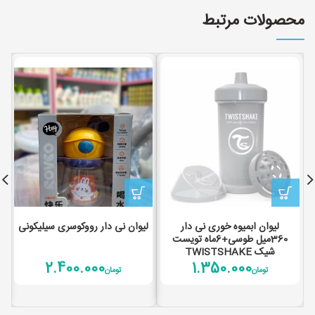
محصولات مرتبط
لیوان ابمیوه خوری نی دار
لیوان نی دار رووکوسری سیلیکونی
ل
360میل طوسی+6ماه تویست
شیک TWISTSHAKE
2.400.000
1.350.000
تومان
تومان