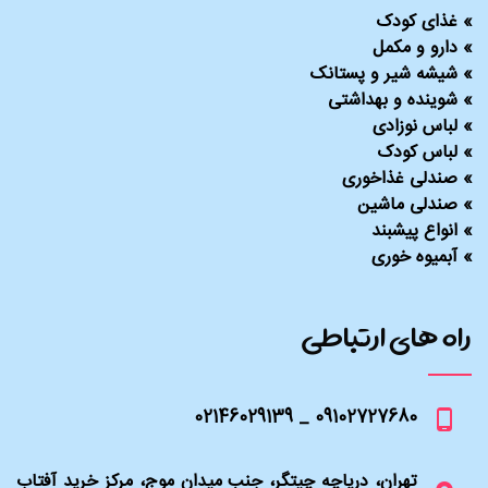
»
غذای کودک
»
دارو و مکمل
»
شیشه شیر و پستانک
»
شوینده و بهداشتی
»
لباس نوزادی
»
لباس کودک
»
صندلی غذاخوری
»
صندلی ماشین
»
انواع پیشبند
»
آبمیوه خوری
راه های ارتباطی
09102727680 _ 02146029139
تهران، دریاچه چیتگر، جنب میدان موج، مرکز خرید آفتاب