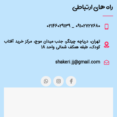
راه های ارتباطی
09102727680 _ 02146029139
تهران، دریاچه چیتگر، جنب میدان موج، مرکز خرید آفتاب
کودک، طبقه همکف شمالی واحد 18
shakeri.jj@gmail.com