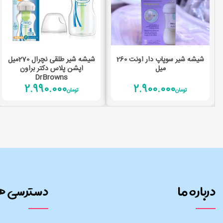
افزودن به سبد خرید
افزودن به سبد خرید
شیشه شیر سوپاپ دار اونت 260
شیشه شیر طلقی نچرال 270میل
میل
اپشن پلاس دکتر براون
DrBrowns
2.990.000
2.900.000
تومان
تومان
درباره ما
دسترسی ه