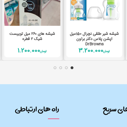
افزودن به سبد خرید
افزودن به سبد خرید
شیشه شیر طلقی نچرال 150میل
شیشه های ۲۶۰ میل توییست
اپشن پلاس دکتر براون
شیک ۲ قطره
DrBrowns
1.200.000
3.200.000
تومان
تومان
ای سریع
راه های ارتباطی