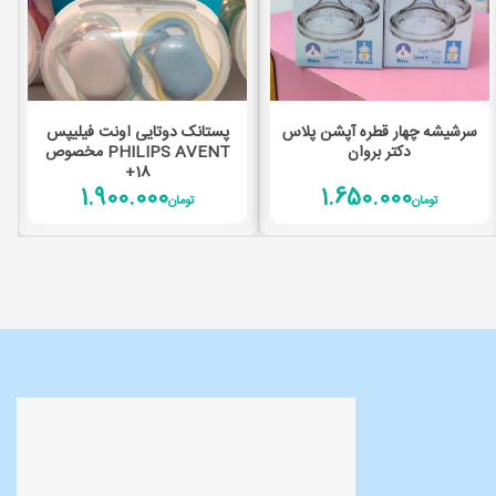
افزودن به سبد خرید
افزودن به سبد خرید
سرشیشه چهار قطره آپشن پلاس
پستانک دوتایی اونت فیلیپس
دکتر بروان
PHILIPS AVENT مخصوص
18+
1.900.000
1.650.000
تومان
تومان