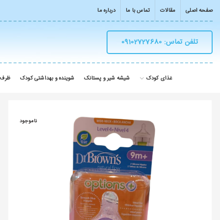
صفحه اصلی
مقالات
تماس با ما
درباره ما
تلفن تماس: 09102727680
غذای کودک
شیشه شیر و پستانک
شوینده و بهداشتی کودک
ظرف 
ناموجود