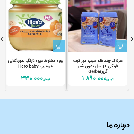
سرلاک چند غله سیب موز توت
پوره مخلوط میوه نارنگی،موز،گلابی
فرنگی +1 سال بدون شیر
هروبیبی Hero baby
گربرGerber
330.000
1.890.000
تومان
تومان
درباره ما