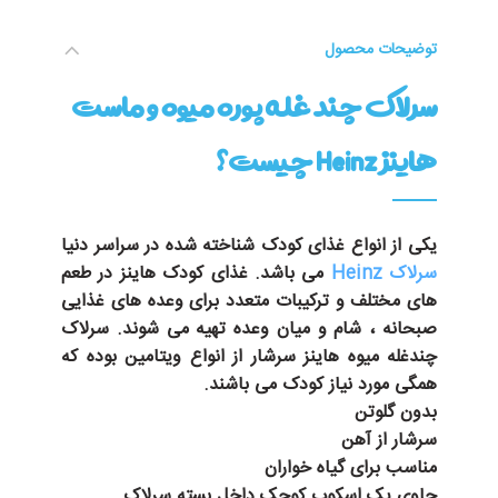
توضیحات محصول
سرلاک چند غله پوره میوه و ماست
هاینز Heinz چیست؟
یکی از انواع غذای کودک شناخته شده در سراسر دنیا
سرلاک Heinz
می باشد.
غذای کودک هاینز
در
طعم
های مختلف
و ترکیبات متعدد برای وعده های غذایی
صبحانه
،
شام
و
میان وعده
تهیه می شوند.
سرلاک
چندغله میوه هاینز
سرشار از انواع ویتامین بوده که
همگی مورد نیاز کودک می باشند.
بدون گلوتن
سرشار از آهن
مناسب برای گیاه خواران
حاوی یک اسکوپ کوچک داخل بسته سرلاک