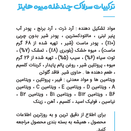
ترکیبات سرلاک چندغله میوه هاینز
مواد تشکیل دهنده
: آرد ذرت ، آرد برنج ، پودر آب
پنیر لبنی ، مالتودکسترین ، پودر شیر بدون چربی
(10٪) ، پودر ماست (شیر ، تهیه شده از 68 گرم
ماست) ، میوه خشک (بلوبری (8٪) ، تمشک (7%) ،
توت سیاه (6%) ، سیب (5%) ، تهیه شده از 26 گرم
میوه ، پروتئین شیر ، روغن پالم پایدار ، کربنات کلسیم
، طعم دهنده ها . حاوی شیر. فاقد گلوتن
ویتامین ها و مواد معدنی
: فیبر ، پروتئین ، ویتامین
A ، ویتامین D ، ویتامین E ، ویتامین C ، ویتامین
B6 ، ویتامین B12 ، ویتامین B1 ، ویتامین B2 ،
نیاسین ، فولیک اسید ، کلسیم ، آهن ، زینک
برای اطلاع از دقیق ترین و به روزترین اطلاعات
محصول ، همیشه به بسته بندی محصول مراجعه
کنید.