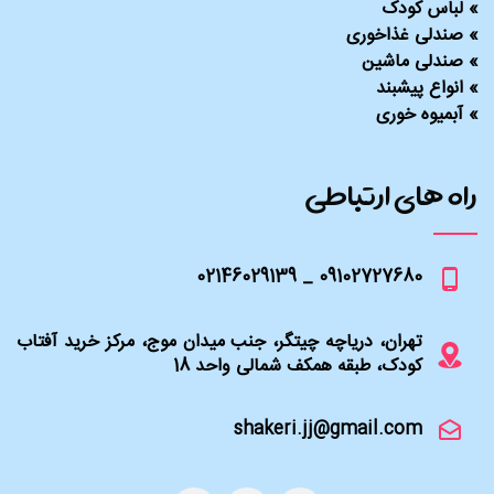
»
لباس کودک
»
صندلی غذاخوری
»
صندلی ماشین
»
انواع پیشبند
»
آبمیوه خوری
راه های ارتباطی
09102727680 _ 02146029139
تهران، دریاچه چیتگر، جنب میدان موج، مرکز خرید آفتاب
کودک، طبقه همکف شمالی واحد 18
shakeri.jj@gmail.com