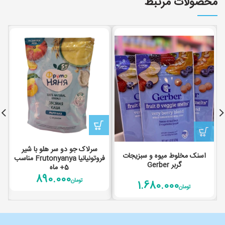
محصولات مرتبط
سرلاک جو دو سر هلو با شیر
اسنک مخلوط میوه و سبزیجات
فروتونیانیا Frutonyanya مناسب
گربر Gerber
5+ ماه
890.000
تومان
1.680.000
تومان