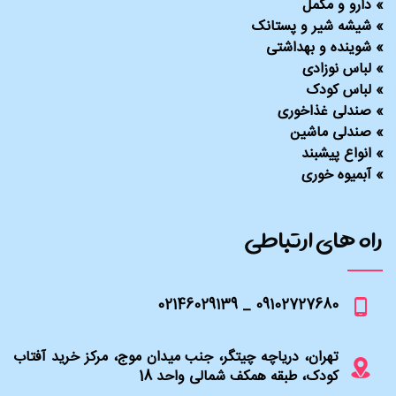
»
دارو و مکمل
»
شیشه شیر و پستانک
»
شوینده و بهداشتی
»
لباس نوزادی
»
لباس کودک
»
صندلی غذاخوری
»
صندلی ماشین
»
انواع پیشبند
»
آبمیوه خوری
راه های ارتباطی
09102727680 _ 02146029139
تهران، دریاچه چیتگر، جنب میدان موج، مرکز خرید آفتاب
کودک، طبقه همکف شمالی واحد 18