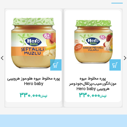
پوره مخلوط میوه
پوره مخلوط میوه هلو،موز هروبیبی
موز،انگور،سیب،پرتقال،جودوسر
Hero baby
هروبیبی Hero baby
330.000
330.000
تومان
تومان