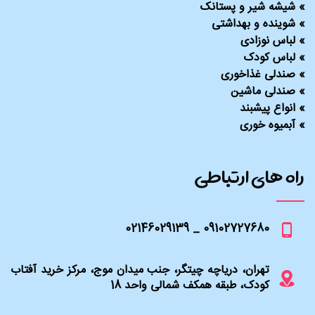
»
شیشه شیر و پستانک
»
شوینده و بهداشتی
»
لباس نوزادی
»
لباس کودک
»
صندلی غذاخوری
»
صندلی ماشین
»
انواع پیشبند
»
آبمیوه خوری
راه های ارتباطی
09102727680 _ 02146029139
تهران، دریاچه چیتگر، جنب میدان موج، مرکز خرید آفتاب
کودک، طبقه همکف شمالی واحد 18