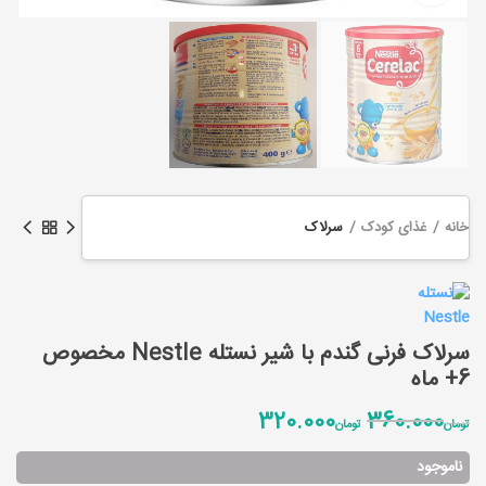
خانه
غذای کودک
سرلاک
سرلاک فرنی گندم با شیر نستله Nestle مخصوص
6+ ماه
قیمت
قیمت
320.000
360.000
تومان
تومان
اصلی
فعلی
تومان360.000
تومان320.000
ناموجود