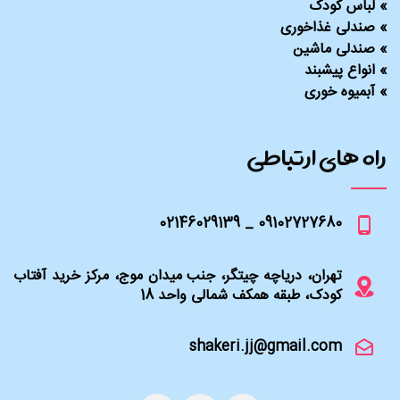
»
لباس کودک
»
صندلی غذاخوری
»
صندلی ماشین
»
انواع پیشبند
»
آبمیوه خوری
راه های ارتباطی
09102727680 _ 02146029139
تهران، دریاچه چیتگر، جنب میدان موج، مرکز خرید آفتاب
کودک، طبقه همکف شمالی واحد 18
shakeri.jj@gmail.com