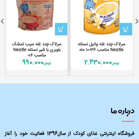
سرلاک چند غله وانیل نستله
سرلاک چند غله سیب تمشک
Nestle مناسب 36-10 ماه
بلوبری با شیر نستله Nestle
مناسب 6+
990.000
2.430.000
تومان
تومان
درباره ما
فروشگاه اینترنتی غذای کودک از سال1396 فعالیت خود را آغاز