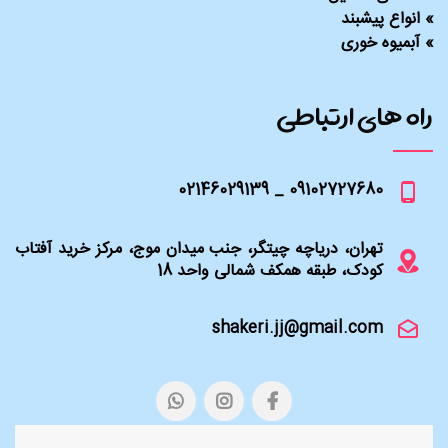
»
انواع پیشبند
»
آبمیوه خوری
راه های ارتباطی
09102727680 _ 02146029139
تهران، دریاچه چیتگر، جنب میدان موج، مرکز خرید آفتاب
کودک، طبقه همکف شمالی واحد 18
shakeri.jj@gmail.com