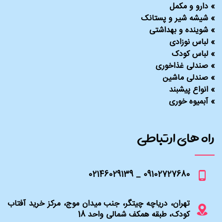
»
دارو و مکمل
»
شیشه شیر و پستانک
»
شوینده و بهداشتی
»
لباس نوزادی
»
لباس کودک
»
صندلی غذاخوری
»
صندلی ماشین
»
انواع پیشبند
»
آبمیوه خوری
راه های ارتباطی
09102727680 _ 02146029139
تهران، دریاچه چیتگر، جنب میدان موج، مرکز خرید آفتاب
کودک، طبقه همکف شمالی واحد 18