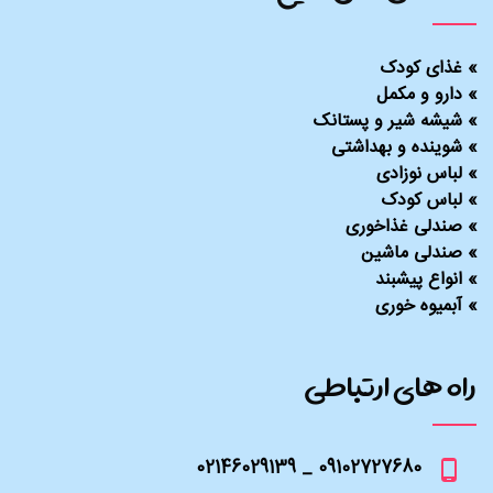
»
غذای کودک
»
دارو و مکمل
»
شیشه شیر و پستانک
»
شوینده و بهداشتی
»
لباس نوزادی
»
لباس کودک
»
صندلی غذاخوری
»
صندلی ماشین
»
انواع پیشبند
»
آبمیوه خوری
راه های ارتباطی
09102727680 _ 02146029139