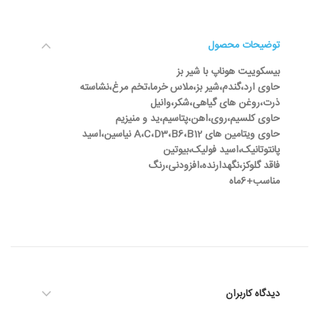
توضیحات محصول
بیسکوییت هوناپ با شیر بز
حاوی ارد،گندم،شیر بز،ملاس خرما،تخم مرغ،نشاسته
ذرت،روغن های گیاهی،شکر،وانیل
حاوی کلسیم،روی،اهن،پتاسیم،ید و منیزیم
حاوی ویتامین های A،C،D3،B6،B12 نیاسین،اسید
پانتوتانیک،اسید فولیک،بیوتین
فاقد گلوکز،نگهدارنده،افزودنی،رنگ
مناسب+6ماه
دیدگاه کاربران