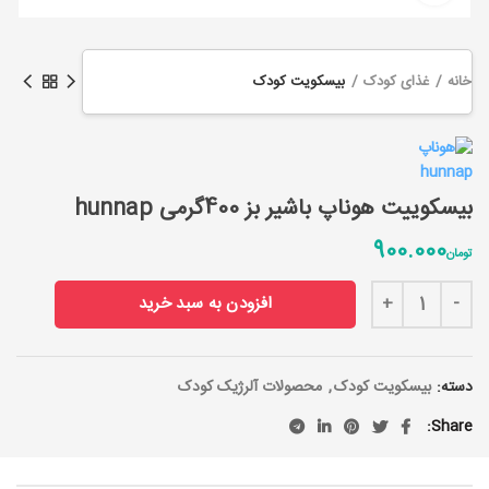
خانه
غذای کودک
بیسکویت کودک
بیسکوییت هوناپ باشیر بز 400گرمی hunnap
900.000
تومان
بیسکوییت هوناپ باشیر بز 400گرمی hunnap عدد
افزودن به سبد خرید
دسته:
بیسکویت کودک
,
محصولات آلرژیک کودک
Share