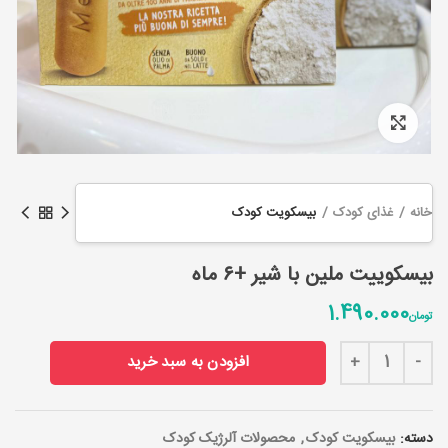
Click to enlarge
خانه
غذای کودک
بیسکویت کودک
بیسکوییت ملین با شیر +۶ ماه
1.490.000
تومان
بیسکوییت ملین با شیر +۶ ماه عدد
افزودن به سبد خرید
دسته:
بیسکویت کودک
,
محصولات آلرژیک کودک