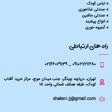
»
لباس کودک
»
صندلی غذاخوری
»
صندلی ماشین
»
انواع پیشبند
»
آبمیوه خوری
راه های ارتباطی
09102727680 _ 02146029139
تهران، دریاچه چیتگر، جنب میدان موج، مرکز خرید آفتاب
کودک، طبقه همکف شمالی واحد 18
shakeri.jj@gmail.com