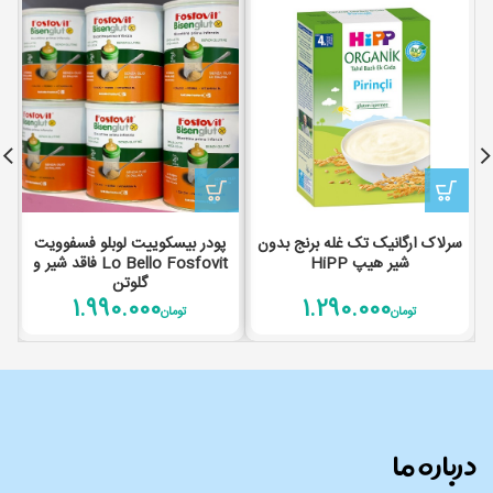
سرلاک ارگانیک تک غله برنج بدون
پودر بیسکوییت لوبلو فسفوویت
شیر هیپ HiPP
Lo Bello Fosfovit فاقد شیر و
گلوتن
1.990.000
1.290.000
تومان
تومان
درباره ما