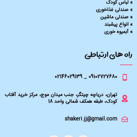
»
لباس کودک
»
صندلی غذاخوری
»
صندلی ماشین
»
انواع پیشبند
»
آبمیوه خوری
راه های ارتباطی
09102727680 _ 02146029139
تهران، دریاچه چیتگر، جنب میدان موج، مرکز خرید آفتاب
کودک، طبقه همکف شمالی واحد 18
shakeri.jj@gmail.com