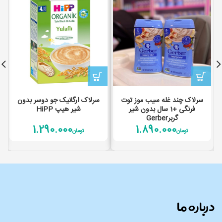
سرلاک چند غله سیب موز توت
سرلاک ارگانیک جو دوسر بدون
فرنگی +1 سال بدون شیر
شیر هیپ HiPP
گربرGerber
1.290.000
1.890.000
تومان
تومان
درباره ما