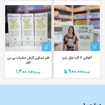
آغوشی 4 کاره لیتل زدن
قلم تسکین گزش حشرات بی بی
کول
5.900.000
1.400.000
تومان
تومان
درباره ما