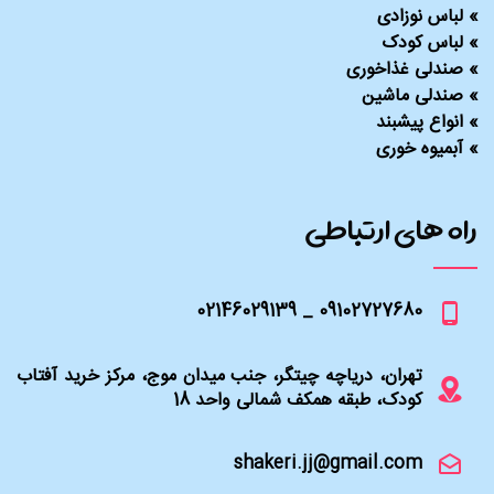
»
لباس نوزادی
»
لباس کودک
»
صندلی غذاخوری
»
صندلی ماشین
»
انواع پیشبند
»
آبمیوه خوری
راه های ارتباطی
09102727680 _ 02146029139
تهران، دریاچه چیتگر، جنب میدان موج، مرکز خرید آفتاب
کودک، طبقه همکف شمالی واحد 18
shakeri.jj@gmail.com