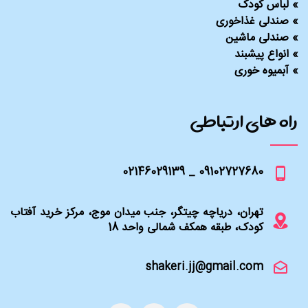
»
لباس کودک
»
صندلی غذاخوری
»
صندلی ماشین
»
انواع پیشبند
»
آبمیوه خوری
راه های ارتباطی
09102727680 _ 02146029139
تهران، دریاچه چیتگر، جنب میدان موج، مرکز خرید آفتاب
کودک، طبقه همکف شمالی واحد 18
shakeri.jj@gmail.com