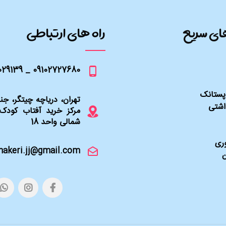
ای سریع
راه های ارتباطی
09102727680 _ 02146029139
پستانک
تهران، دریاچه چیتگر، ج
اشتی
مرکز خرید آفتاب کودک
شمالی واحد 18
ری
hakeri.jj@gmail.com