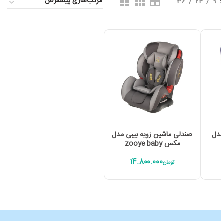
36
24
9
افزودن به سبد خرید
دل
صندلی ماشین زویه بیبی مدل
مکس zooye baby
14.800.000
تومان