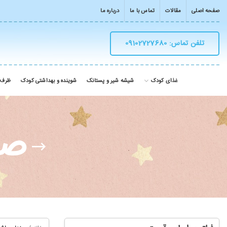
صفحه اصلی
مقالات
تماس با ما
درباره ما
تلفن تماس: 09102727680
غذای کودک
شیشه شیر و پستانک
شوینده و بهداشتی کودک
ظرف 
صن