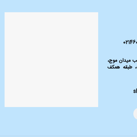
نب میدان موج،
، طبقه همکف
s