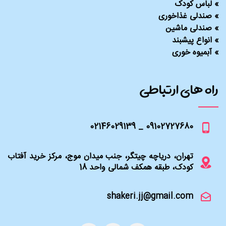
»
لباس کودک
»
صندلی غذاخوری
»
صندلی ماشین
»
انواع پیشبند
»
آبمیوه خوری
راه های ارتباطی
09102727680 _ 02146029139
تهران، دریاچه چیتگر، جنب میدان موج، مرکز خرید آفتاب
کودک، طبقه همکف شمالی واحد 18
shakeri.jj@gmail.com